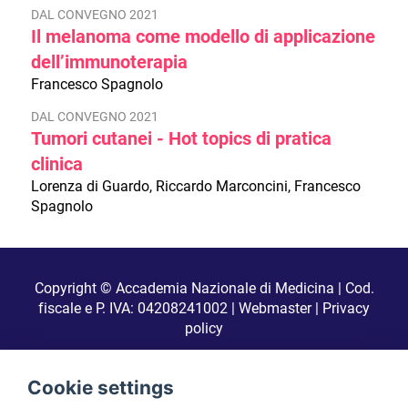
DAL CONVEGNO 2021
Il melanoma come modello di applicazione
dell’immunoterapia
Francesco Spagnolo
DAL CONVEGNO 2021
Tumori cutanei - Hot topics di pratica
clinica
Lorenza di Guardo, Riccardo Marconcini, Francesco
Spagnolo
Copyright © Accademia Nazionale di Medicina | Cod.
fiscale e P. IVA: 04208241002 |
Webmaster
|
Privacy
policy
Realizzato da
Cookie settings