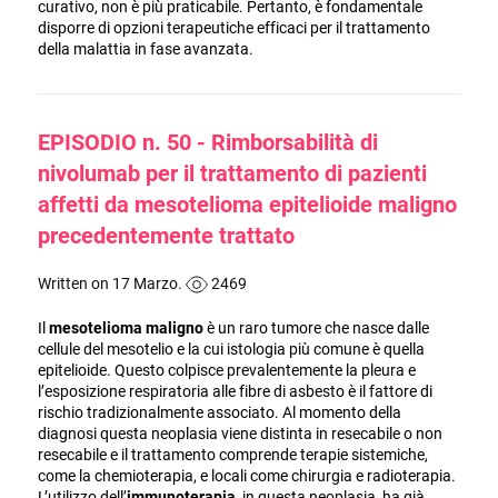
curativo, non è più praticabile. Pertanto, è fondamentale
disporre di opzioni terapeutiche efficaci per il trattamento
della malattia in fase avanzata.
EPISODIO n. 50 - Rimborsabilità di
nivolumab per il trattamento di pazienti
affetti da mesotelioma epitelioide maligno
precedentemente trattato
Written on 17 Marzo.
2469
Il
mesotelioma maligno
è un raro tumore che nasce dalle
cellule del mesotelio e la cui istologia più comune è quella
epitelioide. Questo colpisce prevalentemente la pleura e
l’esposizione respiratoria alle fibre di asbesto è il fattore di
rischio tradizionalmente associato. Al momento della
diagnosi questa neoplasia viene distinta in resecabile o non
resecabile e il trattamento comprende terapie sistemiche,
come la chemioterapia, e locali come chirurgia e radioterapia.
L’utilizzo dell’
immunoterapia
, in questa neoplasia, ha già