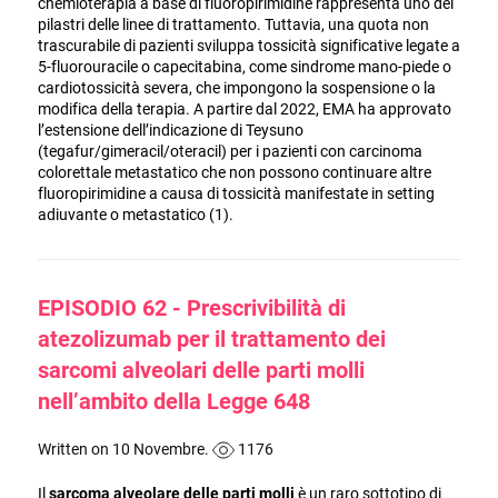
chemioterapia a base di fluoropirimidine rappresenta uno dei
pilastri delle linee di trattamento. Tuttavia, una quota non
trascurabile di pazienti sviluppa tossicità significative legate a
5-fluorouracile o capecitabina, come sindrome mano-piede o
cardiotossicità severa, che impongono la sospensione o la
modifica della terapia. A partire dal 2022, EMA ha approvato
l’estensione dell’indicazione di Teysuno
(tegafur/gimeracil/oteracil) per i pazienti con carcinoma
colorettale metastatico che non possono continuare altre
fluoropirimidine a causa di tossicità manifestate in setting
adiuvante o metastatico (1).
EPISODIO 62 - Prescrivibilità di
atezolizumab per il trattamento dei
sarcomi alveolari delle parti molli
nell’ambito della Legge 648
Written on 10 Novembre.
1176
Il
sarcoma alveolare delle parti molli
è un raro sottotipo di