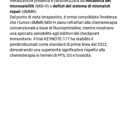
metastatiche presenta è caratterizzata da
instabilità dei
microsatelliti
(MSI-H) o
deficit del sistema di mismatch
repair
(dMMR).
Dal punto di vista terapeutico, è ormai consolidata l'evidenza
che i tumori dMMR/MSI-H siano refrattari alla chemioterapia
convenzionale a base di fluoropirimidine, mentre mostrano
una spiccata sensibilità agli inibitori del checkpoint
immunitario. Il trial KEYNOTE-177 ha stabilito il
pembrolizumab come standard di prima linea dal 2022,
dimostrando una superiorità significativa rispetto alla
chemioterapia in termini di PFS, OS e tossicità.