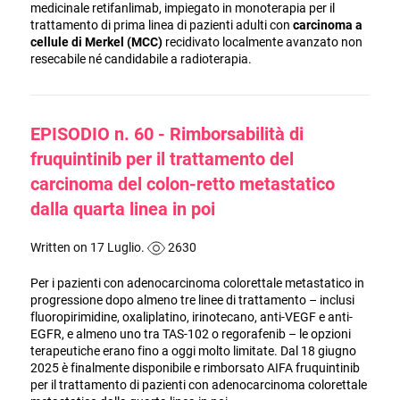
medicinale retifanlimab, impiegato in monoterapia per il
trattamento di prima linea di pazienti adulti con
carcinoma a
cellule di Merkel (MCC)
recidivato localmente avanzato non
resecabile né candidabile a radioterapia.
EPISODIO n. 60 - Rimborsabilità di
fruquintinib per il trattamento del
carcinoma del colon-retto metastatico
dalla quarta linea in poi
Written on 17 Luglio.
2630
Per i pazienti con adenocarcinoma colorettale metastatico in
progressione dopo almeno tre linee di trattamento – inclusi
fluoropirimidine, oxaliplatino, irinotecano, anti-VEGF e anti-
EGFR, e almeno uno tra TAS-102 o regorafenib – le opzioni
terapeutiche erano fino a oggi molto limitate. Dal 18 giugno
2025 è finalmente disponibile e rimborsato AIFA fruquintinib
per il trattamento di pazienti con adenocarcinoma colorettale