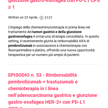
giunzione gastro-esofagea con PD-L1 CPS
≥ 1
Written on 23 Aprile.
2137
L’impiego della chemioimmunoterapia in prima linea nel
trattamento dei
tumori gastrici e della giunzione
gastroesofagea
è ormai una strategia consolidata. In questo
setting, è recentemente giunta la rimborsabilità AIFA di
pembrolizumab
in associazione a chemioterapia con
fluoropirimidine e platino, offrendo una nuova opportunità
terapeutica per un numero più ampio di pazienti.
EPISODIO n. 53 - Rimborsabilità
pembrolizumab + trastuzumab e
chemioterapia in I linea
nell’adenocarcinoma gastrico e giunzione
gastro-esofagea HER-2+ con PD-L1