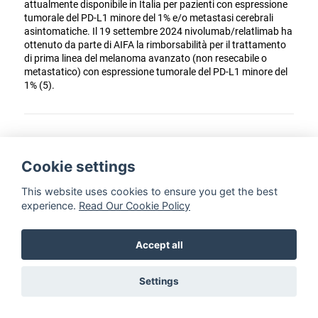
attualmente disponibile in Italia per pazienti con espressione
tumorale del PD-L1 minore del 1% e/o metastasi cerebrali
asintomatiche. Il 19 settembre 2024 nivolumab/relatlimab ha
ottenuto da parte di AIFA la rimborsabilità per il trattamento
di prima linea del melanoma avanzato (non resecabile o
metastatico) con espressione tumorale del PD-L1 minore del
1% (5).
EPISODIO n. 46 - Crizotinib nel tumore
miofibroblastico infiammatorio non
Cookie settings
resecabile, recidivante o refrattario, ALK+,
This website uses cookies to ensure you get the best
dalla I linea di trattamento
experience.
Read Our Cookie Policy
Written on 13 Gennaio.
2222
Accept all
Il tumore miofibroblastico infiammatorio (TMI) rappresenta
un gruppo eterogeneo di patologie rare, a eziologia incerta, la
Settings
cui diagnosi istologica risulta spesso insidiosa e per cui, al di
là della chirurgia, non esistono reali strategie terapeutiche
efficaci ed approvate. L’evidenza di alterazioni a carico della