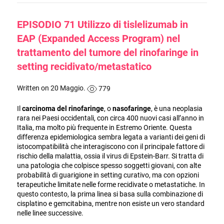
EPISODIO 71 Utilizzo di tislelizumab in
EAP (Expanded Access Program) nel
trattamento del tumore del rinofaringe in
setting recidivato/metastatico
Written on 20 Maggio.
779
Il
carcinoma del rinofaringe
, o
nasofaringe
, è una neoplasia
rara nei Paesi occidentali, con circa 400 nuovi casi all’anno in
Italia, ma molto più frequente in Estremo Oriente. Questa
differenza epidemiologica sembra legata a varianti dei geni di
istocompatibilità che interagiscono con il principale fattore di
rischio della malattia, ossia il virus di Epstein-Barr. Si tratta di
una patologia che colpisce spesso soggetti giovani, con alte
probabilità di guarigione in setting curativo, ma con opzioni
terapeutiche limitate nelle forme recidivate o metastatiche. In
questo contesto, la prima linea si basa sulla combinazione di
cisplatino e gemcitabina, mentre non esiste un vero standard
nelle linee successive.