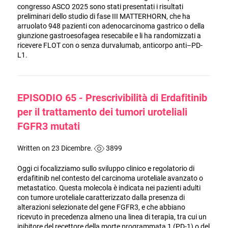
congresso ASCO 2025 sono stati presentati i risultati
preliminari dello studio di fase III MATTERHORN, che ha
arruolato 948 pazienti con adenocarcinoma gastrico o della
giunzione gastroesofagea resecabile e li ha randomizzati a
ricevere FLOT con o senza durvalumab, anticorpo anti–PD-
L1.
EPISODIO 65 - Prescrivibilità di Erdafitinib
per il trattamento dei tumori uroteliali
FGFR3 mutati
Written on 23 Dicembre.
3899
Oggi ci focalizziamo sullo sviluppo clinico e regolatorio di
erdafitinib nel contesto del carcinoma uroteliale avanzato o
metastatico. Questa molecola è indicata nei pazienti adulti
con tumore uroteliale caratterizzato dalla presenza di
alterazioni selezionate del gene FGFR3, e che abbiano
ricevuto in precedenza almeno una linea di terapia, tra cui un
inibitore del recettore della morte programmata 1 (PD-1) o del