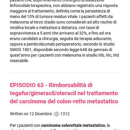
linfonodale terapeutica, non abbiano registrato una risposta
maggiore al trattamento, definita come la persistenza di
meno del 10% di tumore residuo vitale. I pazienti affetti da
melanoma al terzo stadio sono considerati ad alto rischio di
recidiva locale o metastasi a distanza, con tassi di
sopravvivenza a 5 anni che arrivano al 32%, e fino ad ora
erano candidati a chirurgia, seguita da terapia adiuvante,
oppure a pembrolizumab perioperatorio, secondo lo studio
SWOG 1801, disponibile secondo legge 648 da gennaio di
quest’anno per i pazienti con melanoma in stadio IIIb, IIIc, IIId
resecabile.
EPISODIO 63 - Rimborsabilità di
tegafur/gimeracil/oteracil nel trattamento
del carcinoma del colon-retto metastatico
Written on 12 Dicembre.
1312
Per i pazienti con
carcinoma colorettale metastatico
, la