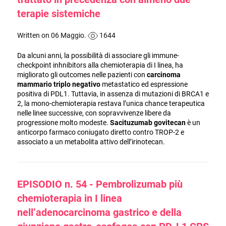
terapie sistemiche
Written on 06 Maggio.
1644
Da alcuni anni, la possibilità di associare gli immune-
checkpoint inhnibitors alla chemioterapia di I linea, ha
migliorato gli outcomes nelle pazienti con
carcinoma
mammario triplo negativo
metastatico ed espressione
positiva di PDL1. Tuttavia, in assenza di mutazioni di BRCA1 e
2, la mono-chemioterapia restava l’unica chance terapeutica
nelle linee successive, con sopravvivenze libere da
progressione molto modeste.
Sacituzumab govitecan
è un
anticorpo farmaco coniugato diretto contro TROP-2 e
associato a un metabolita attivo dell’irinotecan.
EPISODIO n. 54 - Pembrolizumab più
chemioterapia in I linea
nell’adenocarcinoma gastrico e della