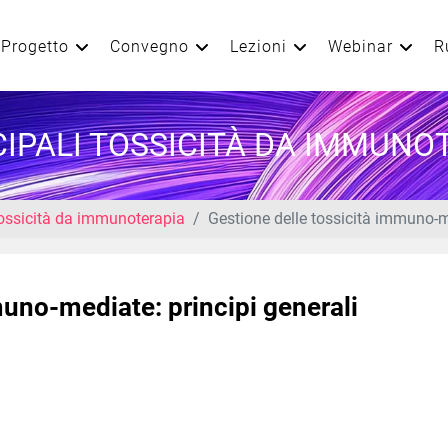
Progetto
Convegno
Lezioni
Webinar
R
CIPALI TOSSICITÀ DA IMMUNO
 tossicità da immunoterapia
Gestione delle tossicità immuno-me
muno-mediate: principi generali