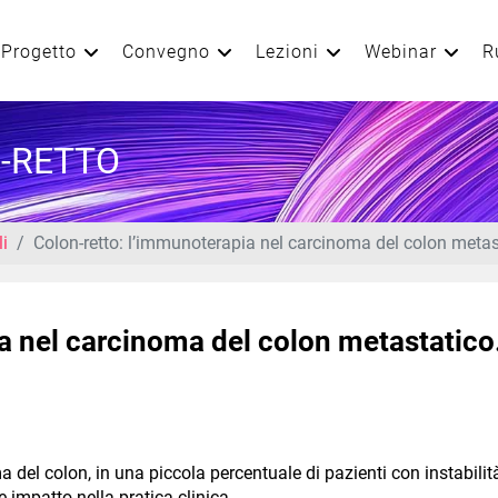
Progetto
Convegno
Lezioni
Webinar
R
-RETTO
li
Colon-retto: l’immunoterapia nel carcinoma del colon metast
a nel carcinoma del colon metastatico
del colon, in una piccola percentuale di pazienti con instabilit
e impatto nella pratica clinica.