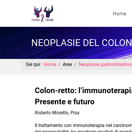
Home
NEOPLASIE DEL COLON
Sei qui:
Home
Aree
Neoplasie gastrointestina
Colon-retto: l’immunoterapi
Presente e futuro
Roberto Moretto, Pisa
Il trattamento con immunoterapia nel carcinoma 
dei microsatelliti, ha mostrato risultati di grand