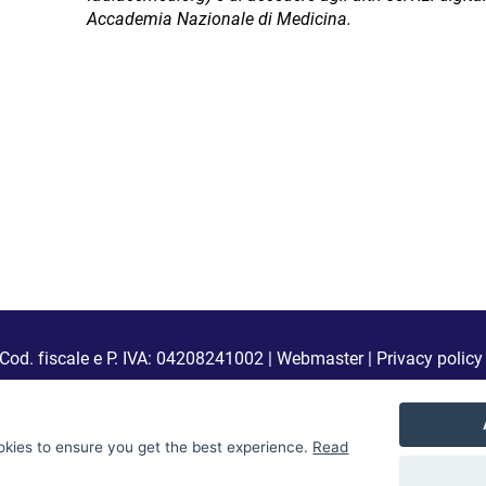
Accademia Nazionale di Medicina.
Cod. fiscale e P. IVA: 04208241002 |
Webmaster
|
Privacy policy
okies to ensure you get the best experience.
Read
 4.0