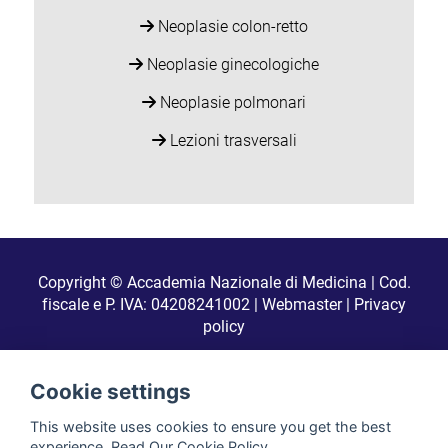
Neoplasie colon-retto
Neoplasie ginecologiche
Neoplasie polmonari
Lezioni trasversali
Copyright © Accademia Nazionale di Medicina | Cod.
fiscale e P. IVA: 04208241002 |
Webmaster
|
Privacy
policy
Realizzato da
Cookie settings
This website uses cookies to ensure you get the best
Font logo di
oNline Web Fonts
licenziato secondo CC BY 4.0
experience.
Read Our Cookie Policy