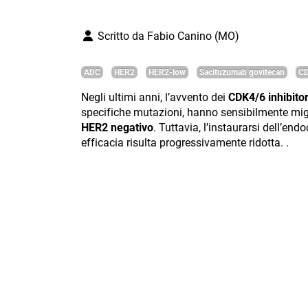
Scritto da
Fabio Canino (MO)
ADC
HER2
HER2-low
Sacituzumab govitecan
CD
Negli ultimi anni, l’avvento dei
CDK4/6 inhibito
specifiche mutazioni, hanno sensibilmente migl
HER2 negativo
. Tuttavia, l’instaurarsi dell’en
efficacia risulta progressivamente ridotta. .