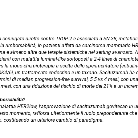
oniugato diretto contro TROP-2 e associato a SN-38, metabolita 
a rimborsabilità, in pazienti affetti da carcinoma mammario HR
na e almeno altre due terapie sistemiche nel setting avanzato. A
zienti con malattia luminal-like sottoposti a 2-4 linee di chemio
s la mono-chemioterapia a scelta dello sperimentatore (eribulina
DK4/6i, un trattamento endocrino e un taxano. Sacituzumab ha 
 termini di median progression-free survival, 5.5 vs 4 mesi, con un
mesi, con una riduzione del rischio di morte del 21% e un increme
borsabilità?
malattia HER2low, l’approvazione di sacituzumab govitecan in un 
questo momento, rafforza ulteriormente il ruolo preponderante c
 costituendo un ulteriore cambio di paradigma.