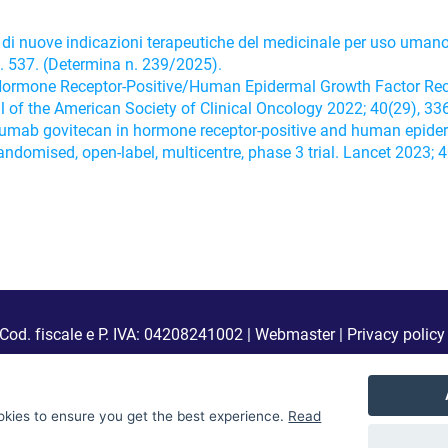
di nuove indicazioni terapeutiche del medicinale per uso umano «
. 537. (Determina n. 239/2025).
Hormone Receptor-Positive/Human Epidermal Growth Factor Rece
rnal of the American Society of Clinical Oncology 2022; 40(29), 
tuzumab govitecan in hormone receptor-positive and human epider
andomised, open-label, multicentre, phase 3 trial. Lancet 2023
zumab in monoterapia per il trattamento adiuvante nel carcinoma a cellu
 n. 55 - Rimborsabilità di sacituzumab govitecan nel trattamento del 
Cod. fiscale e P. IVA: 04208241002 |
Webmaster
|
Privacy policy
okies to ensure you get the best experience.
Read
 4.0