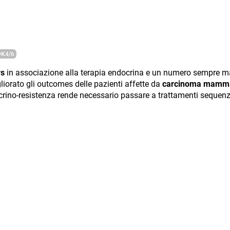
K4/6
rs
in associazione alla terapia endocrina e un numero sempre mag
iorato gli outcomes delle pazienti affette da
carcinoma mammari
docrino-resistenza rende necessario passare a trattamenti sequenzi