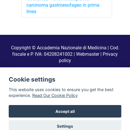
carcinoma gastroesofageo in prima
linea
Copyright © Accademia Nazionale di Medicina | Cod.
fiscale e P. IVA: 04208241002 |
Webmaster
|
Privacy
policy
Realizzato da
Cookie settings
This website uses cookies to ensure you get the best
Font logo di
oNline Web Fonts
licenziato secondo CC BY 4.0
experience.
Read Our Cookie Policy
Accept all
Settings