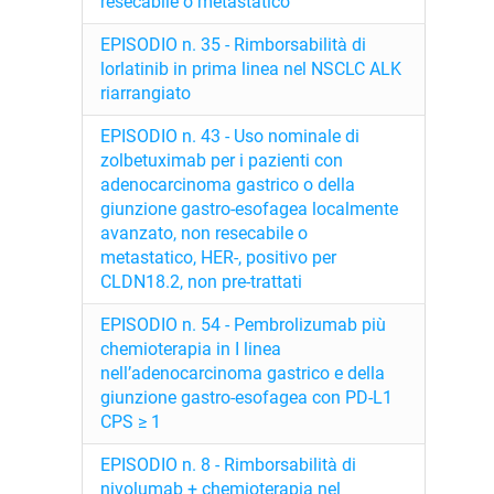
resecabile o metastatico
EPISODIO n. 35 - Rimborsabilità di
lorlatinib in prima linea nel NSCLC ALK
riarrangiato
EPISODIO n. 43 - Uso nominale di
zolbetuximab per i pazienti con
adenocarcinoma gastrico o della
giunzione gastro-esofagea localmente
avanzato, non resecabile o
metastatico, HER-, positivo per
CLDN18.2, non pre-trattati
EPISODIO n. 54 - Pembrolizumab più
chemioterapia in I linea
nell’adenocarcinoma gastrico e della
giunzione gastro-esofagea con PD-L1
CPS ≥ 1
EPISODIO n. 8 - Rimborsabilità di
nivolumab + chemioterapia nel